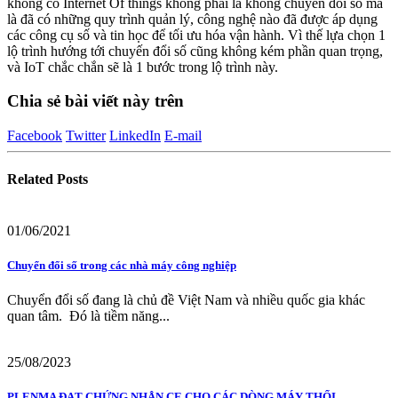
không có Internet Of things không phải là không chuyển đổi số mà
là đã có những quy trình quản lý, công nghệ nào đã được áp dụng
các công cụ số và tin học để tối ưu hóa vận hành. Vì thế lựa chọn 1
lộ trình hướng tới chuyến đổi số cũng không kém phần quan trọng,
và IoT chắc chắn sẽ là 1 bước trong lộ trình này.
Chia sẻ bài viết này trên
Facebook
Twitter
LinkedIn
E-mail
Related
Posts
01/06/2021
Chuyển đổi số trong các nhà máy công nghiệp
Chuyển đổi số đang là chủ đề Việt Nam và nhiều quốc gia khác
quan tâm. Đó là tiềm năng...
25/08/2023
PLENMA ĐẠT CHỨNG NHẬN CE CHO CÁC DÒNG MÁY THỔI