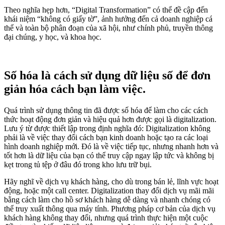
Theo nghĩa hẹp hơn, “Digital Transformation” có thể đề cập đến
khái niệm “không có giấy tờ”, ảnh hưởng đến cả doanh nghiệp cá
thể và toàn bộ phân đoạn của xã hội, như chính phủ, truyền thông
đại chúng, y học, và khoa học.
Số hóa là cách sử dụng dữ liệu số để đơn
giản hóa cách bạn làm việc.
Quá trình sử dụng thông tin đã được số hóa để làm cho các cách
thức hoạt động đơn giản và hiệu quả hơn được gọi là digitalization.
Lưu ý từ được thiết lập trong định nghĩa đó: Digitalization không
phải là về việc thay đổi cách bạn kinh doanh hoặc tạo ra các loại
hình doanh nghiệp mới. Đó là về việc tiếp tục, nhưng nhanh hơn và
tốt hơn là dữ liệu của bạn có thể truy cập ngay lập tức và không bị
kẹt trong tủ tệp ở đâu đó trong kho lưu trữ bụi.
Hãy nghĩ về dịch vụ khách hàng, cho dù trong bán lẻ, lĩnh vực hoạt
động, hoặc một call center. Digitalization thay đổi dịch vụ mãi mãi
bằng cách làm cho hồ sơ khách hàng dễ dàng và nhanh chóng có
thể truy xuất thông qua máy tính. Phương pháp cơ bản của dịch vụ
khách hàng không thay đổi, nhưng quá trình thực hiện một cuộc