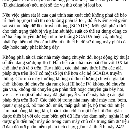
(Digitalization) nếu một số tác vụ thủ công bị loại bỏ.
Nếu việc giám sát là của quá trình sản xuất chứ không phải để bảo
trì thiết bị (mọi thứ) thì đó không phải là IoT, đó là Kiểm soát giám
sát và thu thập dữ liệu truyền thống (SCADA). Một giải pháp IIoT
cho tình trạng thiết bị và giám sát hiệu suất có thể sử dụng cùng cơ
sở hạ tầng truyền dữ liệu như hệ thống SCADA hiện có, nhưng
phải lắp thêm nhiều cảm biến trên thiết bị dễ sử dụng máy phát có
dây hoặc máy phát không dây.
Không phải tất cả các nhà máy đang chuyển đổi hoạt động kỹ thuật
số đều đang sử dụng IIoT. Hầu hết các nhà máy bắt đầu với DX tại
chỗ như mô tả ở trên. Tuy nhiên, các nhà máy thực hiện các giải
pháp dựa trên IIoT có một số lợi thế hơn các hệ SCADA truyền
thống. Các nhà máy thường không có đủ số lượng chuyên gia tại
chỗ; không đủ chuyên gia rung loại III hoặc IV, không đủ chuyên
gia van, không đủ chuyên gia phân tích hoặc chuyên gia bẫy hơi,
v.v … Và một số nhà máy đã giải quyết vấn đề này bằng các giải
pháp dựa trên IIoT. Các thiết bị trong nhà máy như máy nén, bơm,
quạt / quạt gió, bộ trao đổi nhiệt, tháp giải nhiệt, bộ trao đổi nhiệt
làm mát bằng không khí, hoặc thậm chí là một bẫy hơi đơn giản
được thiết bị với các cảm biến gửi dữ liệu vào đám mây, nghĩa là nó
được gửi đến một máy ảo trong cụm máy chủ của trung tâm dữ liệu
ở đâu đó nơi phần mềm phân tích chạy, giám sát thiết bị này 24/7.