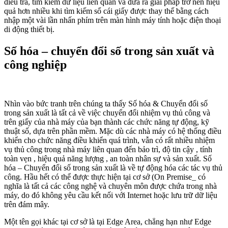
điều tra, tìm kiếm dữ liệu liên quan và đưa ra giải pháp trở nên hiệu
quả hơn nhiều khi tìm kiếm sổ cái giấy được thay thế bằng cách
nhập một vài lần nhấn phím trên màn hình máy tính hoặc điện thoại
di động thiết bị.
Số hóa – chuyển đổi số trong sản xuất và
công nghiệp
Nhìn vào bức tranh trên chúng ta thấy Số hóa & Chuyển đổi số
trong sản xuất là tất cả về việc chuyển đổi nhiệm vụ thủ công và
trên giấy của nhà máy của bạn thành các chức năng tự động, kỹ
thuật số, dựa trên phần mềm. Mặc dù các nhà máy có hệ thống điều
khiển cho chức năng điều khiển quá trình, vẫn có rất nhiều nhiệm
vụ thủ công trong nhà máy liên quan đến bảo trì, độ tin cậy , tính
toàn vẹn , hiệu quả năng lượng , an toàn nhân sự và sản xuất. Số
hóa – Chuyển đổi số trong sản xuất là về tự động hóa các tác vụ thủ
công. Hầu hết có thể được thực hiện tại cơ sở (On Premise_ có
nghĩa là tất cả các công nghệ và chuyên môn được chứa trong nhà
máy, do đó không yêu cầu kết nối với Internet hoặc lưu trữ dữ liệu
trên đám mây.
Một tên gọi khác tại cơ sở là tại Edge Area, chẳng hạn như Edge