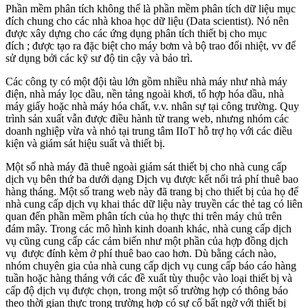
Phần mềm phân tích không thể là phần mềm phân tích dữ liệu mục
đích chung cho các nhà khoa học dữ liệu (Data scientist). Nó nên
được xây dựng cho các ứng dụng phân tích thiết bị cho mục
đích ; được tạo ra đặc biệt cho máy bơm và bộ trao đổi nhiệt, vv để
sử dụng bởi các kỹ sư độ tin cậy và bảo trì.
Các công ty có một đội tàu lớn gồm nhiều nhà máy như nhà máy
điện, nhà máy lọc dầu, nền tảng ngoài khơi, tổ hợp hóa dầu, nhà
máy giấy hoặc nhà máy hóa chất, v.v. nhân sự tại công trường. Quy
trình sản xuất vẫn được điều hành từ trang web, nhưng nhóm các
doanh nghiệp vừa và nhỏ tại trung tâm IIoT hỗ trợ họ với các điều
kiện và giám sát hiệu suất và thiết bị.
Một số nhà máy đã thuê ngoài giám sát thiết bị cho nhà cung cấp
dịch vụ bên thứ ba dưới dạng Dịch vụ được kết nối trả phí thuê bao
hàng tháng. Một số trang web này đã trang bị cho thiết bị của họ để
nhà cung cấp dịch vụ khai thác dữ liệu này truyền các thẻ tag có liên
quan đến phần mềm phân tích của họ thực thi trên máy chủ trên
đám mây. Trong các mô hình kinh doanh khác, nhà cung cấp dịch
vụ cũng cung cấp các cảm biến như một phần của hợp đồng dịch
vụ được đính kèm ở phí thuê bao cao hơn. Dù bằng cách nào,
nhóm chuyên gia của nhà cung cấp dịch vụ cung cấp báo cáo hàng
tuần hoặc hàng tháng với các đề xuất tùy thuộc vào loại thiết bị và
cấp độ dịch vụ được chọn, trong một số trường hợp có thông báo
theo thời gian thực trong trường hợp có sự cố bất ngờ với thiết bị