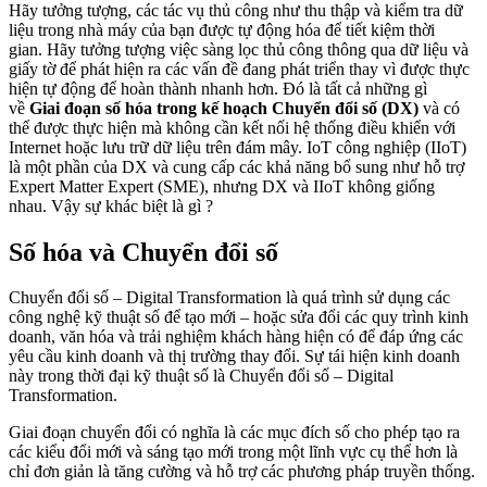
Hãy tưởng tượng, các tác vụ thủ công như thu thập và kiểm tra dữ
liệu trong nhà máy của bạn được tự động hóa để tiết kiệm thời
gian. Hãy tưởng tượng việc sàng lọc thủ công thông qua dữ liệu và
giấy tờ để phát hiện ra các vấn đề đang phát triển thay vì được thực
hiện tự động để hoàn thành nhanh hơn. Đó là tất cả những gì
về
Giai đoạn số hóa trong kế hoạch Chuyển đổi số (DX)
và có
thể được thực hiện mà không cần kết nối hệ thống điều khiển với
Internet hoặc lưu trữ dữ liệu trên đám mây. IoT công nghiệp (IIoT)
là một phần của DX và cung cấp các khả năng bổ sung như hỗ trợ
Expert Matter Expert (SME), nhưng DX và IIoT không giống
nhau. Vậy sự khác biệt là gì ?
Số hóa và Chuyển đổi số
Chuyển đổi số – Digital Transformation là quá trình sử dụng các
công nghệ kỹ thuật số để tạo mới – hoặc sửa đổi các quy trình kinh
doanh, văn hóa và trải nghiệm khách hàng hiện có để đáp ứng các
yêu cầu kinh doanh và thị trường thay đổi. Sự tái hiện kinh doanh
này trong thời đại kỹ thuật số là Chuyển đổi số – Digital
Transformation.
Giai đoạn chuyển đổi có nghĩa là các mục đích số cho phép tạo ra
các kiểu đổi mới và sáng tạo mới trong một lĩnh vực cụ thể hơn là
chỉ đơn giản là tăng cường và hỗ trợ các phương pháp truyền thống.