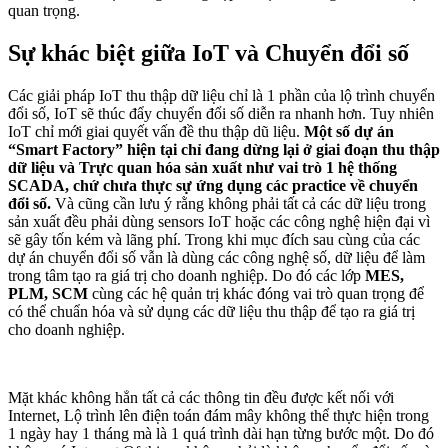
quan trọng.
Sự khác biệt giữa IoT và Chuyển đổi số
Các giải pháp IoT thu thập dữ liệu chỉ là 1 phần của lộ trình chuyển
đổi số, IoT sẽ thúc đẩy chuyển đổi số diễn ra nhanh hơn. Tuy nhiên
IoT chỉ mới giai quyết vấn đề thu thập dũ liệu.
Một số dự án
“Smart Factory” hiện tại chỉ đang dừng lại ở giai đoạn thu thập
dữ liệu và Trực quan hóa sản xuất như vai trò 1 hệ thống
SCADA,
chứ chưa thực sự ứng dụng các practice về chuyển
đổi số.
Và cũng cần lưu ý rằng không phải tất cả các dữ liệu trong
sản xuất đều phải dùng sensors IoT hoặc các công nghệ hiện đại vì
sẽ gây tốn kém và lãng phí. Trong khi mục đích sau cùng của các
dự án chuyển đổi số vẫn là dùng các công nghệ số, dữ liệu để làm
trong tâm tạo ra giá trị cho doanh nghiệp. Do đó các lớp
MES,
PLM, SCM
cùng các hệ quản trị khác đóng vai trò quan trọng để
có thể chuẩn hóa và sử dụng các dữ liệu thu thập để tạo ra giá trị
cho doanh nghiệp.
Mặt khác không hẳn tất cả các thông tin đều được kết nối với
Internet, Lộ trình lên điện toán đám mây không thể thực hiện trong
1 ngày hay 1 tháng mà là 1 quá trình dài hạn từng bước một. Do đó