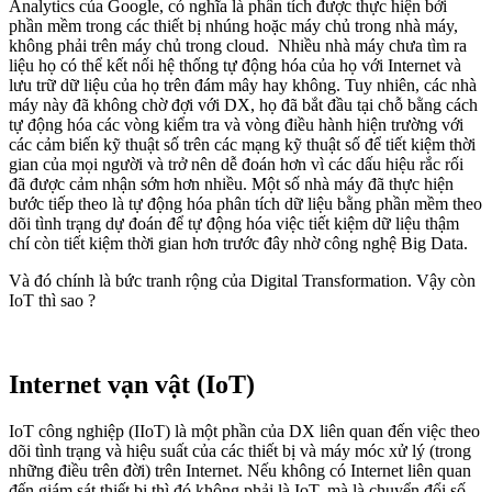
Analytics của Google, có nghĩa là phân tích được thực hiện bởi
phần mềm trong các thiết bị nhúng hoặc máy chủ trong nhà máy,
không phải trên máy chủ trong cloud. Nhiều nhà máy chưa tìm ra
liệu họ có thể kết nối hệ thống tự động hóa của họ với Internet và
lưu trữ dữ liệu của họ trên đám mây hay không. Tuy nhiên, các nhà
máy này đã không chờ đợi với DX, họ đã bắt đầu tại chỗ bằng cách
tự động hóa các vòng kiểm tra và vòng điều hành hiện trường với
các cảm biến kỹ thuật số trên các mạng kỹ thuật số để tiết kiệm thời
gian của mọi người và trở nên dễ đoán hơn vì các dấu hiệu rắc rối
đã được cảm nhận sớm hơn nhiều. Một số nhà máy đã thực hiện
bước tiếp theo là tự động hóa phân tích dữ liệu bằng phần mềm theo
dõi tình trạng dự đoán để tự động hóa việc tiết kiệm dữ liệu thậm
chí còn tiết kiệm thời gian hơn trước đây nhờ công nghệ Big Data.
Và đó chính là bức tranh rộng của Digital Transformation. Vậy còn
IoT thì sao ?
Internet vạn vật (IoT)
IoT công nghiệp (IIoT) là một phần của DX liên quan đến việc theo
dõi tình trạng và hiệu suất của các thiết bị và máy móc xử lý (trong
những điều trên đời) trên Internet. Nếu không có Internet liên quan
đến giám sát thiết bị thì đó không phải là IoT, mà là chuyển đổi số