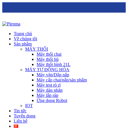
Trang chủ
Về chúng tôi
Sản phẩm
MÁY THỔI
Máy thổi chai
Máy thổi hũ
Máy thổi bình 21L
MÁY TỰ ĐỘNG HÓA
Máy vặn/Dập nắp
Máy cấp chai/nắp/sản phẩm
Máy test rò rỉ
Máy dán nhãn
Máy lắp ráp
Ứng dụng Robot
IOT
Tin tức
Tuyển dụng
Liên hệ