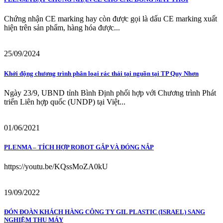
Chứng nhận CE marking hay còn được gọi là dấu CE marking xuất
hiện trên sản phẩm, hàng hóa được...
25/09/2024
Khởi động chương trình phân loại rác thải tại nguồn tại TP Quy Nhơn
Ngày 23/9, UBND tỉnh Bình Định phối hợp với Chương trình Phát
triển Liên hợp quốc (UNDP) tại Việt...
01/06/2021
PLENMA – TÍCH HỢP ROBOT GẮP VÀ ĐÓNG NẮP
https://youtu.be/KQssMoZA0kU
19/09/2022
ĐÓN ĐOÀN KHÁCH HÀNG CÔNG TY GIL PLASTIC (ISRAEL) SANG
NGHIỆM THU MÁY