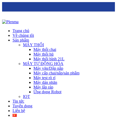
Trang chủ
Về chúng tôi
Sản phẩm
MÁY THỔI
Máy thổi chai
Máy thổi hũ
Máy thổi bình 21L
MÁY TỰ ĐỘNG HÓA
Máy vặn/Dập nắp
Máy cấp chai/nắp/sản phẩm
Máy test rò rỉ
Máy dán nhãn
Máy lắp ráp
Ứng dụng Robot
IOT
Tin tức
Tuyển dụng
Liên hệ