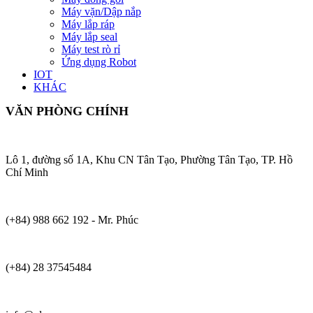
Máy vặn/Dập nắp
Máy lắp ráp
Máy lắp seal
Máy test rò rỉ
Ứng dụng Robot
IOT
KHÁC
VĂN PHÒNG CHÍNH
Lô 1, đường số 1A, Khu CN Tân Tạo, Phường Tân Tạo, TP. Hồ
Chí Minh
(+84) 988 662 192 - Mr. Phúc
(+84) 28 37545484