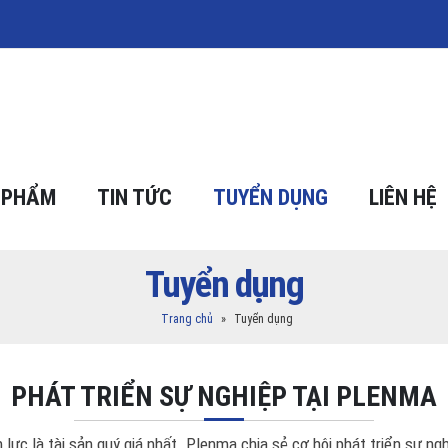
 PHẨM
TIN TỨC
TUYỂN DỤNG
LIÊN HỆ
Tuyển dụng
Trang chủ
»
Tuyển dụng
PHÁT TRIỂN SỰ NGHIỆP TẠI PLENMA
c là tài sản quý giá nhất. Plenma chia sẻ cơ hội phát triển sự ngh