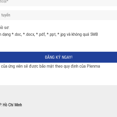
hồ sơ:
h dạng *.doc, *.docx, *.pdf, *.ppt, *.jpg và không quá 5MB
n của ứng viên sẽ được bảo mật theo quy định của Plenma
. Hồ Chí Minh