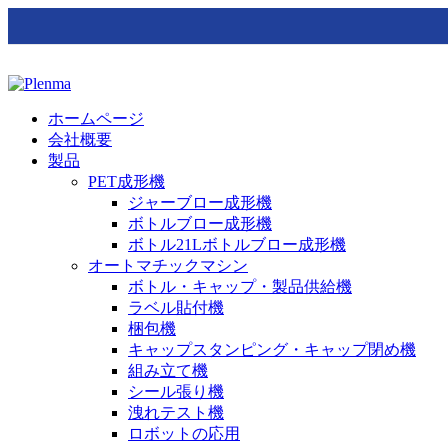
ホームページ
会社概要
製品
PET成形機
ジャーブロー成形機
ボトルブロー成形機
ボトル21Lボトルブロー成形機
オートマチックマシン
ボトル・キャップ・製品供給機
ラベル貼付機
梱包機
キャップスタンピング・キャップ閉め機
組み立て機
シール張り機
洩れテスト機
ロボットの応用