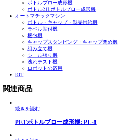
ボトルブロー成形機
ボトル21Lボトルブロー成形機
オートマチックマシン
ボトル・キャップ・製品供給機
ラベル貼付機
梱包機
キャップスタンピング・キャップ閉め機
組み立て機
シール張り機
洩れテスト機
ロボットの応用
IOT
関連商品
続きを読む
PETボトルブロー成形機: PL-8