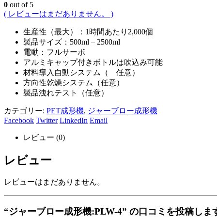
0
out of 5
( レビューはまだありません。 )
生産性（最大）：1時間あたり2,000個
製品サイズ：500ml – 2500ml
電動：フルサーボ
アルミキャップ付きボトルは吹込み可能
材料導入自動システム（ 任意）
方向性乾燥システム（任意）
製品洩れテスト（任意）
カテゴリー:
PET成形機
,
ジャーブロー成形機
Facebook
Twitter
LinkedIn
Email
レビュー (0)
レビュー
レビューはまだありません。
“ジャーブロー成形機:PLW-4” の口コミを投稿しま